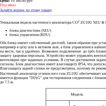
Цена:
19 380.00 руб
Под заказ
Задайте вопрос по этому товару
2
Уникальная модель настенного анализатора CO
ZG10U SEU & R
блока диагностики (SEU)
блока управления (RDU)
Оба блока имеют собственный дисплей, таким образом при уст
например в цеху или в актовом зале, а блок управления в кабин
на месте, так и удалённо. Возможно подключение до трёх блок
защиту здоровья персонала. Устройство может управлять вентил
вентиляции при заданных условиях. В случае достижения задан
сигналы. Блок диагностики имеет влагозащиту IP54, что допуск
Влагозащита задней стенки не предусмотрена, поэтому не реком
Настенный анализатор углекислого газа ZG10U обеспечивает к
имеется функция "DIAG" для тестирования соединения с блоко
до 7.5 м.
Модель