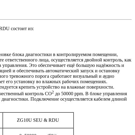
DU состоит из:
ановке блока диагностики в контролируемом помещении,
ете ответственного лица, осуществляется двойной контроль, как
ов управления. Это обеспечивает ещё большую надёжность и
яцией и обеспечивать автоматический запуск и остановку
ного тревожного порога сработают визуальный и аудио
ает его установку во влажных рабочих помещениях.
ендуется крепить устройство на влажные поверхности.
2
ачественный контроль CO
до 50000 ppm. В блоке управления
м диагностики. Подключение осуществляется кабелем длиной
ZG10U SEU & RDU